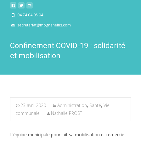
04 74 04 05 94
secretariat@mogneneins.com
Confinement COVID-19 : solidarité
et mobilisation
23 avril 2020
Administration
,
Santé
,
Vie
communale
Nathalie PROST
L’équipe municipale poursuit sa mobilisation et remercie