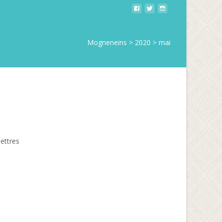
Mogneneins
>
2020
>
mai
ettres