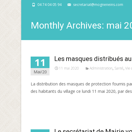
04 74 04 05 94
secretariat@mogneneins.com
Monthly Archives: mai 
Les masques distribués au
11
11 mai 2020
Administration
,
Santé
,
Vie
Mai/20
La distribution des masques de protection fournis pa
des habitants du village ce lundi 11 mai 2020, par des
Read More…
Le secrétariat de Mairie v