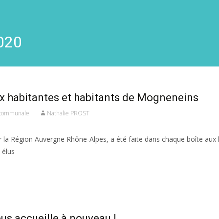
2020
x habitantes et habitants de Mogneneins
 communale
Nathalie PROST
r la Région Auvergne Rhône-Alpes, a été faite dans chaque boîte aux l
 élus
ous accueille à nouveau !