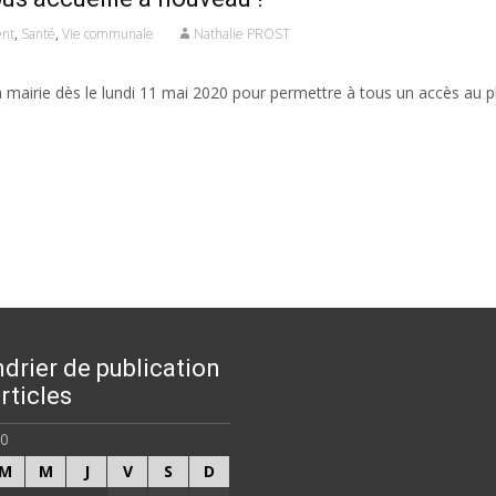
nt
,
Santé
,
Vie communale
Nathalie PROST
 mairie dès le lundi 11 mai 2020 pour permettre à tous un accès au pl
drier de publication
rticles
20
M
M
J
V
S
D