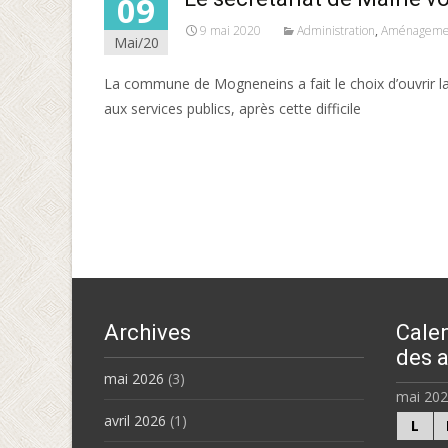
09
9 mai 2020
Administration
,
Aménageme
Mai/20
La commune de Mogneneins a fait le choix d’ouvrir la
aux services publics, après cette difficile
Read More…
Archives
Calen
des a
mai 2026
(3)
mai 20
avril 2026
(1)
L