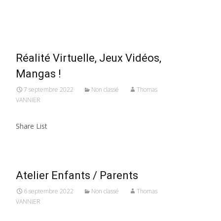
Read More…
Réalité Virtuelle, Jeux Vidéos,
Mangas !
7 septembre 2022
Non classé
Thomas
VANNIER
Share List
Atelier Enfants / Parents
6 septembre 2022
Non classé
Thomas
VANNIER