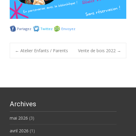
Partagez
Twittez
Envoyez
Post
←
Atelier Enfants / Parents
Vente de bois 2022
→
navigation
Archives
mai 2026
(3)
avril 2026
(1)