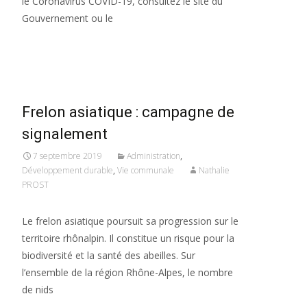
le Coronavirus COVID-19, consultez le site du
Gouvernement ou le
Read More…
Frelon asiatique : campagne de
signalement
7 septembre 2019
Administration
,
Développement durable
,
Vie communale
Nathalie
PROST
Le frelon asiatique poursuit sa progression sur le
territoire rhônalpin. Il constitue un risque pour la
biodiversité et la santé des abeilles. Sur
l’ensemble de la région Rhône-Alpes, le nombre
de nids