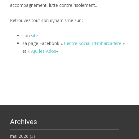
accompagnement, lutte contre l’isolement…
Retrouvez tout son dynamisme sur :
son
site
sa page Facebook «
Centre Social L’Embarcadère
»
et «
AJC les Ados
«
Archives
mai 2026
(3)