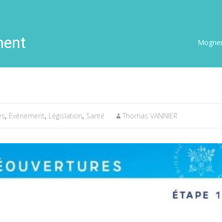
ment
Mognen
es
,
Evènement
,
Législation
,
Santé
Thomas VANNIER