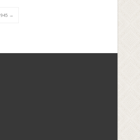
1945
→