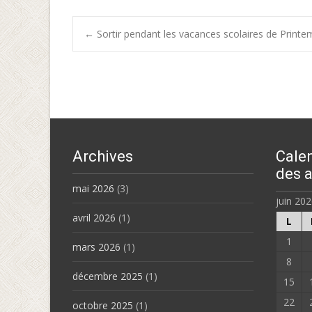
Post
←
Sortir pendant les vacances scolaires de Print
navigation
Archives
Calen
des a
mai 2026
(3)
juin 20
avril 2026
(1)
L
1
mars 2026
(1)
8
décembre 2025
(1)
15
22
octobre 2025
(1)