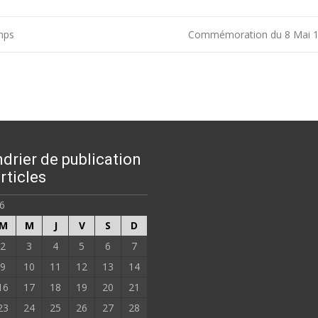
emps
Commémoration du 8 Mai 
drier de publication
rticles
26
M
M
J
V
S
D
2
3
4
5
6
7
9
10
11
12
13
14
16
17
18
19
20
21
23
24
25
26
27
28