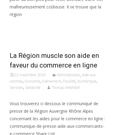
malheureusement coûteuse. Il se trouve que la
région
Read More…
La Région muscle son aide en
faveur du commerce en ligne
22 novembre 2020
Administration
,
Aide aux
victimes
,
Economie
,
Evènement
,
Fiscalité
,
Numérique
,
Services
,
Solidarité
Thomas VANNIER
Vous trouverez ci dessous le communiqué de
presse de la Région Auvergne Rhône Alpes
concernant les aides pour le commerce en ligne :
communique-de-presse-aide-aux-commercants-
e-commerce Share List