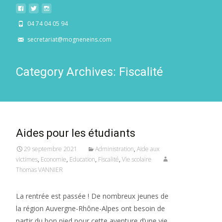
04 74 04 05 94
secretariat@mogneneins.com
Category Archives: Fiscalité
Aides pour les étudiants
29 septembre 2021
Administration
,
Aide aux
victimes
,
Economie
,
Education
,
Fiscalité
,
Vie scolaire
Thomas VANNIER
La rentrée est passée ! De nombreux jeunes de
la région Auvergne-Rhône-Alpes ont besoin de
partir du bon pied pour cette aventure d’une vie,