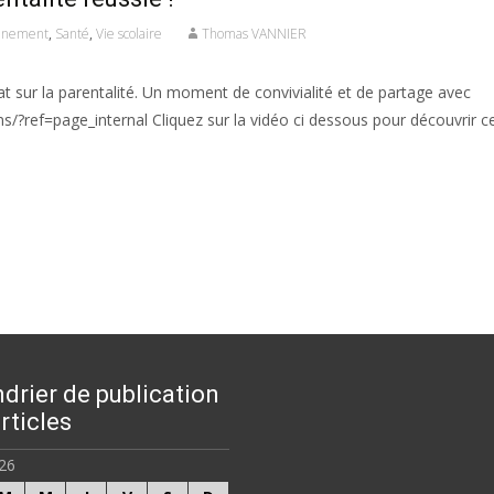
ènement
,
Santé
,
Vie scolaire
Thomas VANNIER
t sur la parentalité. Un moment de convivialité et de partage avec
?ref=page_internal Cliquez sur la vidéo ci dessous pour découvrir c
drier de publication
rticles
26