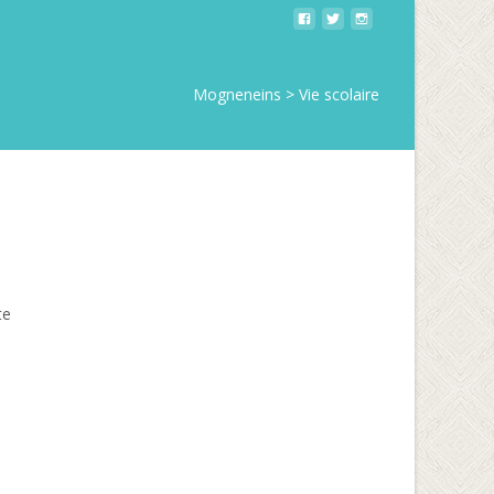
Mogneneins
>
Vie scolaire
te