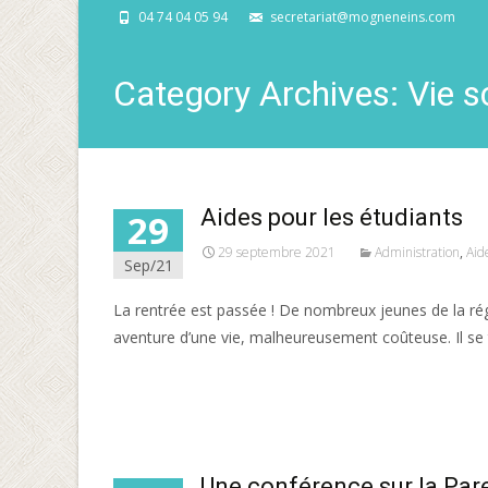
04 74 04 05 94
secretariat@mogneneins.com
Category Archives: Vie s
Aides pour les étudiants
29
29 septembre 2021
Administration
,
Aid
Sep/21
La rentrée est passée ! De nombreux jeunes de la ré
aventure d’une vie, malheureusement coûteuse. Il se 
Read More…
Une conférence sur la Pare