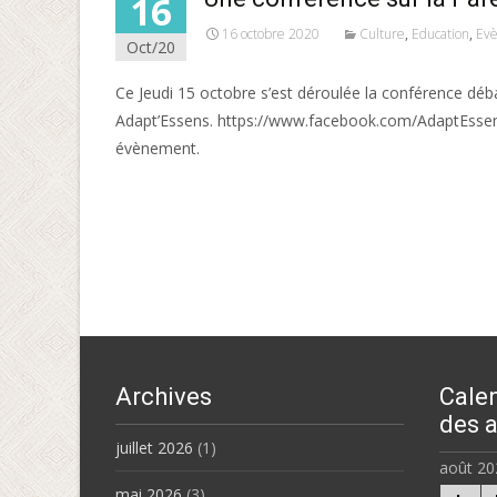
16
16 octobre 2020
Culture
,
Education
,
Ev
Oct/20
Ce Jeudi 15 octobre s’est déroulée la conférence déba
Adapt’Essens. https://www.facebook.com/AdaptEssens/
évènement.
Read More…
Archives
Calen
des a
juillet 2026
(1)
août 20
mai 2026
(3)