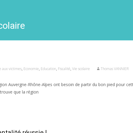
colaire
e aux victimes
,
Economie
,
Education
,
Fiscalité
,
Vie scolaire
Thomas VANNIER
gion Auvergne-Rhône-Alpes ont besoin de partir du bon pied pour cet
trouve que la région
ntalité réussie !